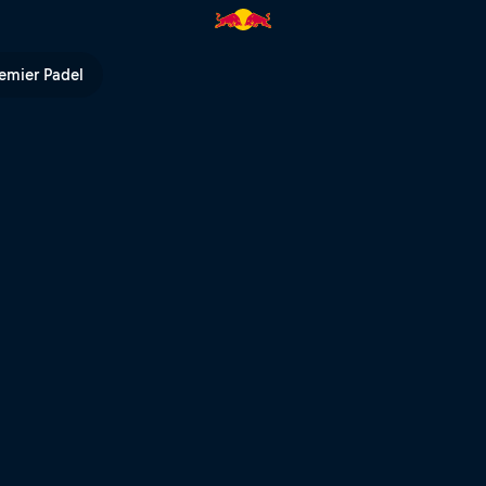
liff Diving en París | Red Bull
emier Padel