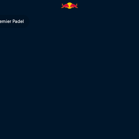
 TV
emier Padel