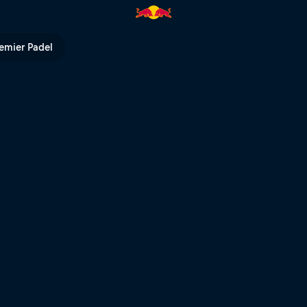
TV
emier Padel