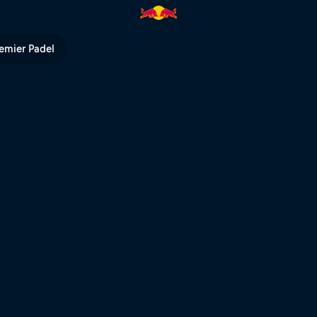
V
emier Padel