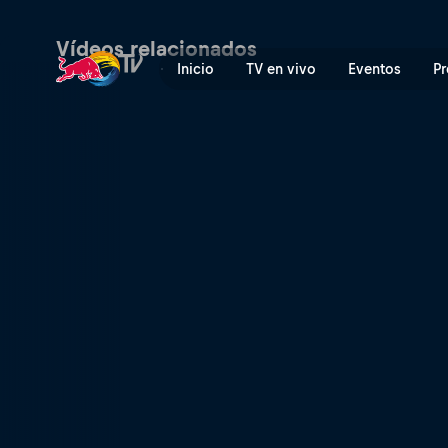
The Road Back | Red Bull T
Vídeos relacionados
Inicio
TV en vivo
Eventos
Pr