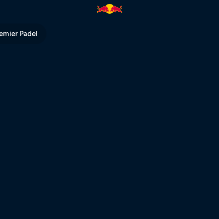
ura | Red Bull TV
emier Padel