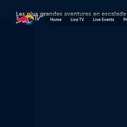
Big wall climber Gareth Le
Les plus grandes aventures en escalade
Home
Live TV
Live Events
P