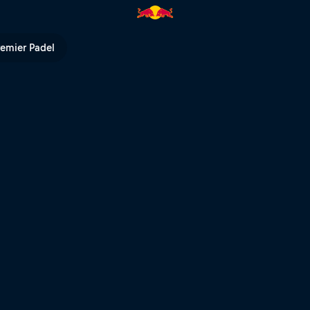
ah | Red Bull TV
remier Padel