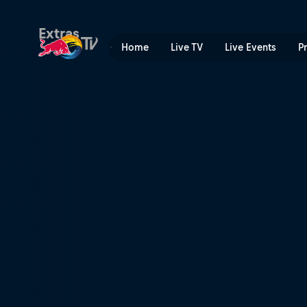
Red Bull Batalla de los Gall
Extras
Home
Live TV
Live Events
P