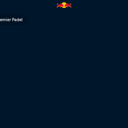
os | Red Bull TV
remier Padel