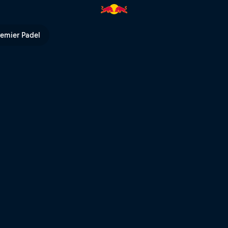
uit | Red Bull TV
remier Padel