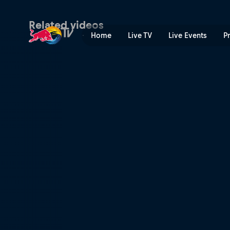
Okayama International Circ
Related videos
Home
Live TV
Live Events
P