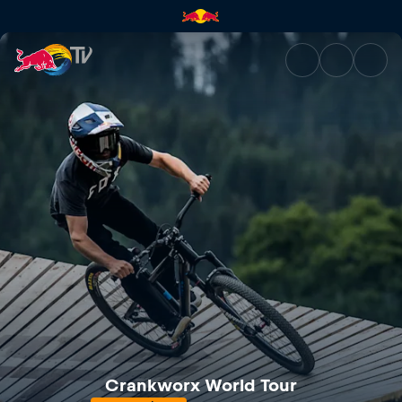
Crankworx FMBA Slopestyle W
Crankworx World Tour