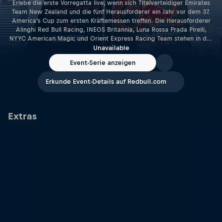
Erlebe die erste Vorregatta live, wenn sich Titelverteidiger Emirates
Team New Zealand und die fünf Herausforderer ein Jahr vor dem 37.
America’s Cup zum ersten Kräftemessen treffen. Die Herausforderer
Alinghi Red Bull Racing, INEOS Britannia, Luna Rossa Prada Pirelli,
NYYC American Magic und Orient Express Racing Team stehen in der
katalanischen Hafenstadt an der Startlinie. Nur die beiden besten
Unavailable
Mannschaften ziehen in das K.-o.-Duell am Sonntag ein.
Event-Serie anzeigen
Erkunde Event-Details auf Redbull.com
Extras