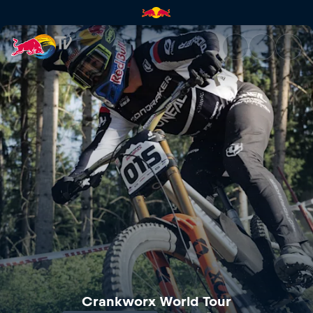
Crankworx World Tour | Red B
Crankworx World Tour