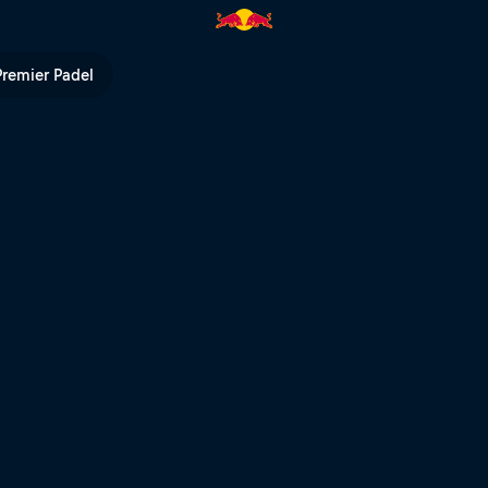
 - Centre Court | Red Bull TV
Premier Padel