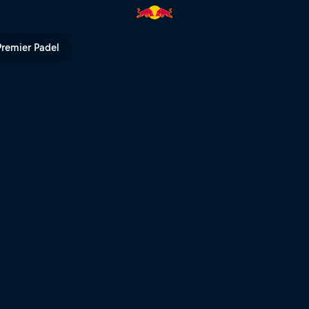
 durch Kamloops | Red Bull TV
Premier Padel