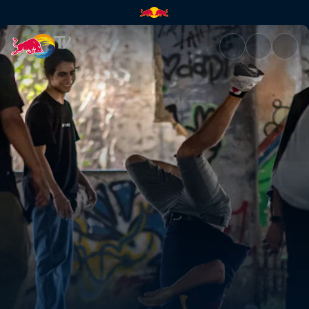
RoxRite in Kalkutta | Red Bull