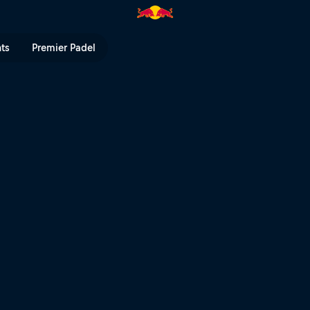
es – Red Bull Joyride | Red Bu
nts
Premier Padel