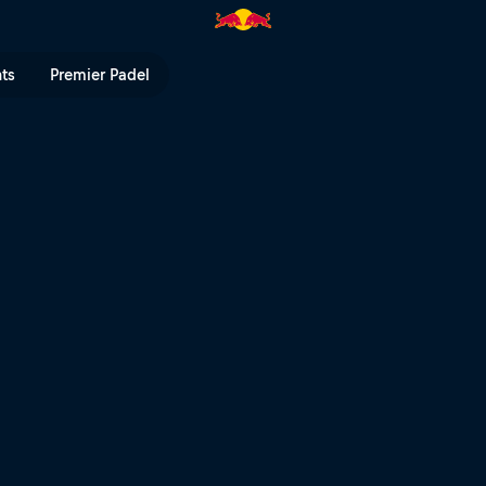
 Red Bull TV
nts
Premier Padel