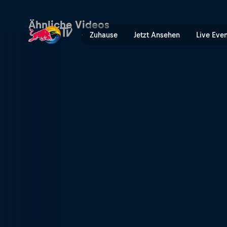
"The Ashtray" Skatepark in 
Ähnliche Videos
Zuhause
Jetzt Ansehen
Live Eve