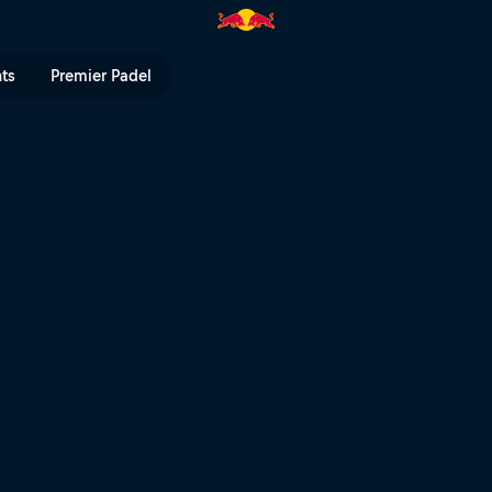
Kalifornien | Red Bull TV
nts
Premier Padel