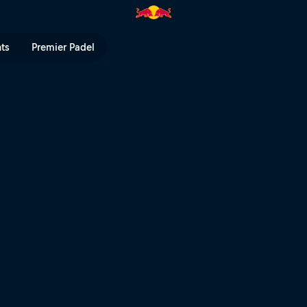
Paradise" | Red Bull TV
nts
Premier Padel