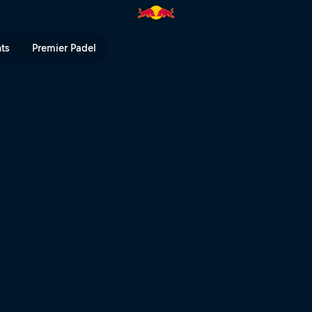
| Red Bull TV
nts
Premier Padel