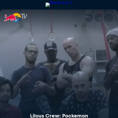
Lilous Crew: Pockemon | Red 
Lilous Crew: Pockemon