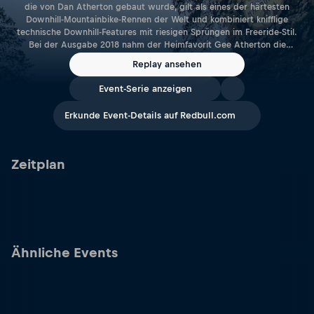
die von Dan Atherton gebaut wurde, gilt als eines der härtesten
Downhill-Mountainbike-Rennen der Welt und kombiniert knifflige
technische Downhill-Features mit riesigen Sprüngen im Freeride-Stil.
Bei der Ausgabe 2018 nahm der Heimfavorit Gee Atherton die
Trophäe nach einem packenden Finale vor 3.000 Zuschauern zum
Replay ansehen
ersten Mal mit nach Hause. Bernard Kerr wurde Zweiter, Charlie
Hatton Dritter. Red Bull Hardline 2019 ist größer als je zuvor! Du hast
Event-Serie anzeigen
die Möglichkeit, all deine Lieblingsfahrer beim Training zu beobachten:
Das Qualifying wird am Samstag, den 14. September, hier live
Erkunde Event-Details auf Redbull.com
übertragen, gefolgt vom Finale am Sonntag, den 15. September.
Scrolle runter und schau dir die Rider an.
Zeitplan
Ähnliche Events