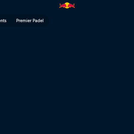
stand auf die Spitze | Red Bull
ents
Premier Padel