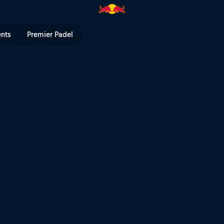
nanzug – das erste Video vom RB
ents
Premier Padel