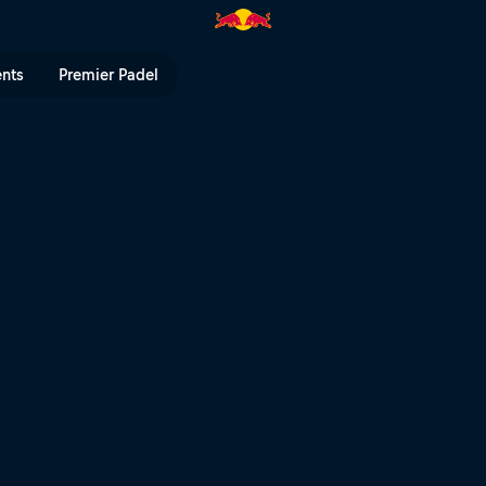
| Red Bull TV
ents
Premier Padel