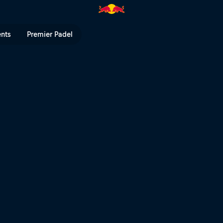
ull TV
ents
Premier Padel