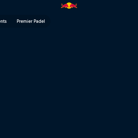
hrough The Grapevines" | Red B
ents
Premier Padel