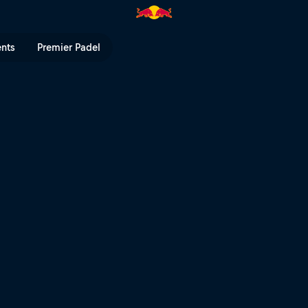
 | Red Bull TV
ents
Premier Padel