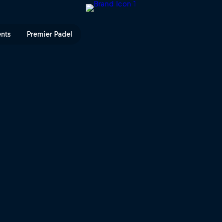
 Red Bull TV
ents
Premier Padel