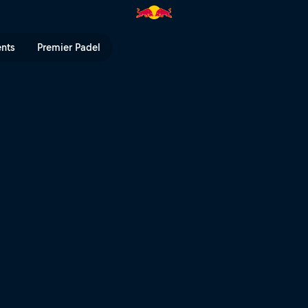
d im Rennen um das Finale | Re
ents
Premier Padel