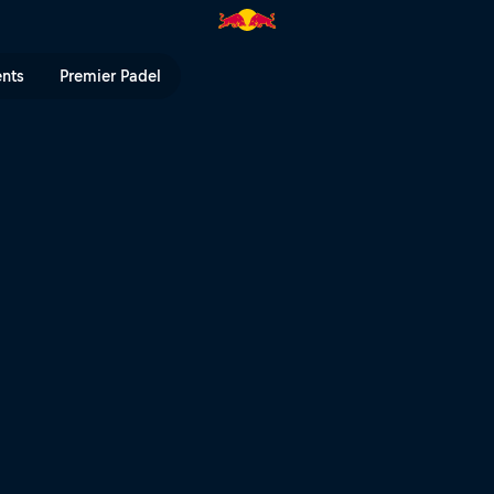
hes des Jahres 2016 | Red Bul
ents
Premier Padel