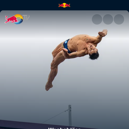
Wachablöse | Red Bull TV