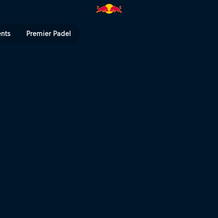
ll TV
ents
Premier Padel