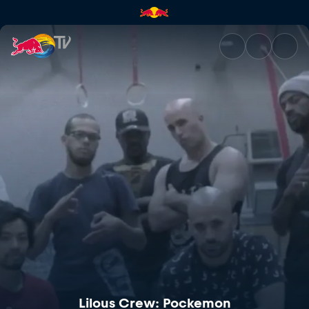
Lilous Crew: Pockemon | Red 
Lilous Crew: Pockemon