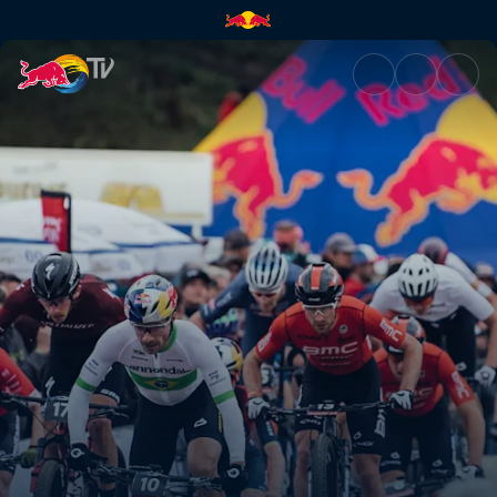
Shorttrack (XCC) Recap – Albs