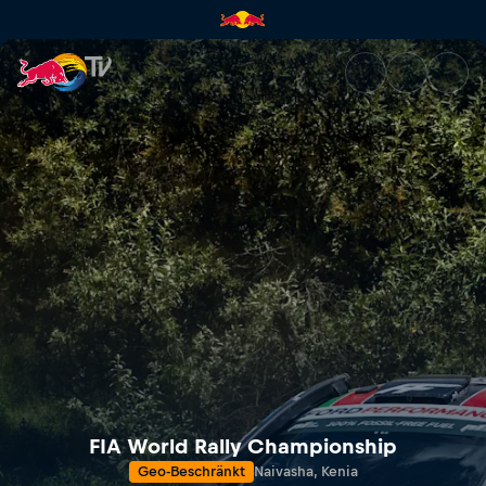
Safari Rally Kenia | Red Bull T
FIA World Rally Championship
Geo-Beschränkt
Naivasha, Kenia