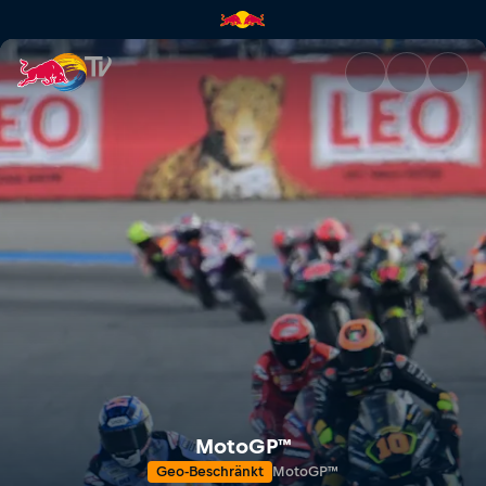
MotoGP™: Großer Preis von Th
MotoGP™
Geo-Beschränkt
MotoGP™