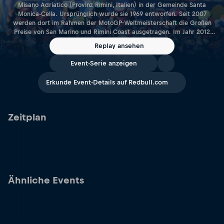
Misano Adriatico (Provinz Rimini, Italien) in der Gemeinde Santa
Monica-Cella. Ursprünglich wurde sie 1969 entworfen. Seit 2007
werden dort im Rahmen der MotoGP-Weltmeisterschaft die Großen
Preise von San Marino und Rimini Coast ausgetragen. Im Jahr 2012
wurde die Strecke zum Gedenken an Marco Simoncelli umbenannt,
Replay ansehen
einen lokalen Motorradrennfahrer, der 2011 verstarb. Länge: 4,226 km
Link zur Rennstrecke: www.misanocircuit.com
Event-Serie anzeigen
Erkunde Event-Details auf Redbull.com
Zeitplan
Ähnliche Events