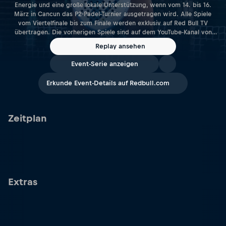
Energie und eine große lokale Unterstützung, wenn vom 14. bis 16.
März in Cancun das P2-Padel-Turnier ausgetragen wird. Alle Spiele
vom Viertelfinale bis zum Finale werden exklusiv auf Red Bull TV
übertragen. Die vorherigen Spiele sind auf dem YouTube-Kanal von
Premier Padel zu sehen. Weitere Informationen zu allen Turnieren, wie
Replay ansehen
z. B. Tickets, Spielpläne, aktuelle Spielstände, Spieler-Updates und alle
Neuigkeiten, findest du auf der Premier Padel Website.
Event-Serie anzeigen
Erkunde Event-Details auf Redbull.com
Zeitplan
Extras