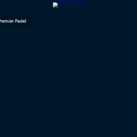
 P2 präsentiert von Belfius | R
Premier Padel