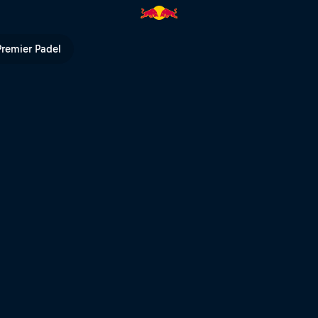
pp 3 | Red Bull TV
Premier Padel