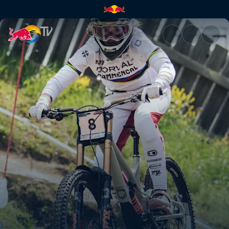
Die DH-Siegerläufe – Leogang 