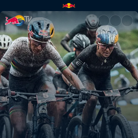
Nové Město XCC Short Track-R