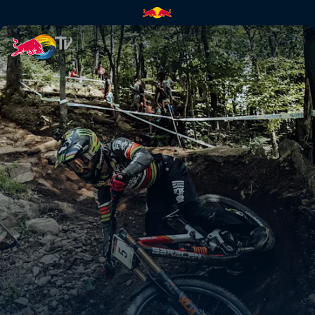
Men's DH 3rd place run at Mo