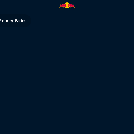
allye Japan | Red Bull TV
Premier Padel