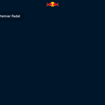
Centre Court | Red Bull TV
Premier Padel