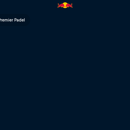
 P1 – Dubai | Red Bull TV
Premier Padel