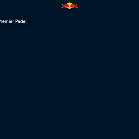
hrough The Grapevines" | Red B
Premier Padel