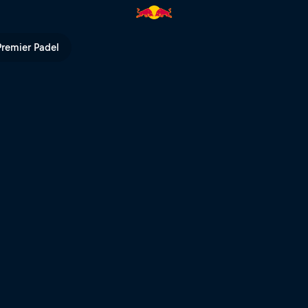
reatness | Red Bull TV
Premier Padel