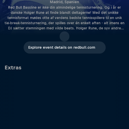
Madrid, Spanien
Red Bull Bassline er ikke din almindelige tennisturnering. Og i år er
danske Holger Rune at finde blandt deltagerne! Med det unikke
tennisformat mødes otte af verdens bedste tennisspillere til en unik
tie-break-tennisturnering, der spilles over én enkelt aften - alt imens en
DJ sætter stemningen med vilde beats. Holger Rune, de syv andre
tennisprofiler og Red Bull Bassline tager denne gang til Arantxa
Sánchez Vicario Stadium i Madrid - forud for ATP Masters 1000 Mutua
Madrid Open. Hold øje her på eventet for mere information!
Explore event details on redbull.com
Extras