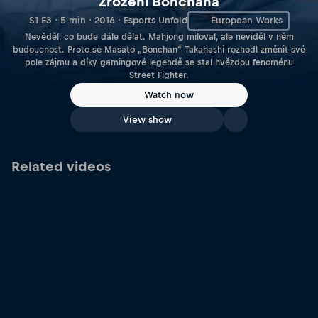
Zrození Bonchana
S1 E3 · 5 min · 2016 · Esports Unfold
European Works
Nevěděl, co bude dále dělat. Mahjong miloval, ale neviděl v něm
budoucnost. Proto se Masato „Bonchan“ Takahashi rozhodl změnit své
pole zájmu a díky gamingové legendě se stal hvězdou fenoménu
Street Fighter.
Watch now
View show
Related videos